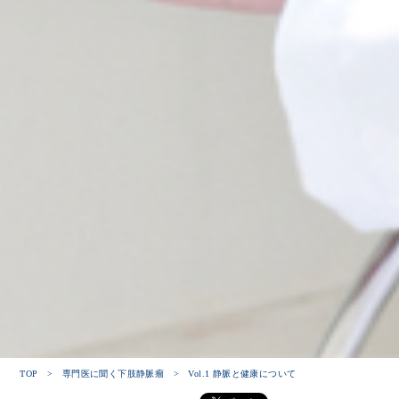
TOP
>
専門医に聞く下肢静脈瘤
> Vol.1 静脈と健康について