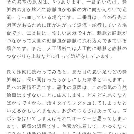
その異常の原因は、3つあります。一番多いのは、静
脈内の弁が壊れて静脈血が心臓の方に向かえないで逆
流・うっ血している場合です。二番目は、血の行先に
閉塞があるために圧があがって逆流・蛇行している場
合です。三番目は、珍しい病気ですが、動脈と静脈が
つながって大量の動脈血が静脈に流れ込んできている
場合です。また、人工透析では人工的に動脈と静脈の
つながりを上肢などに作って透析をしています。
長く診察に携わってみると、見た目の悪い足などの静
脈瘤は、長い間ほったらかしにした結果といえます。
足への愛情不足です。悪化の原因は、この病気の自然
治癒はまずないことに由来します。どんどん悪くなる
ばかりですから、治すタイミングを逸してしまったと
いえるかもしれません。多少のつらさはあっても、ズ
ボンをはいてしまえばそれでオーケーと思ってしまい
ます。病気の隠蔽です。色素が沈着して、かゆくなっ