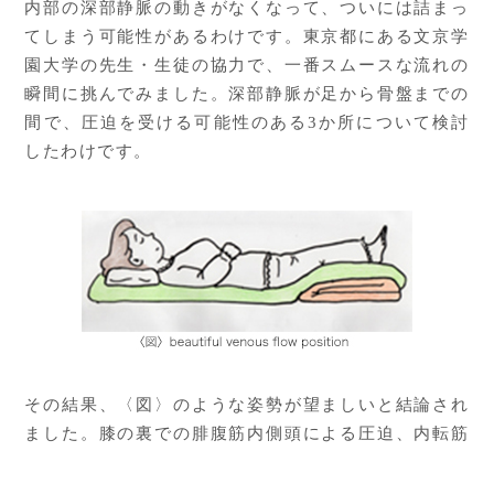
内部の深部静脈の動きがなくなって、ついには詰まっ
てしまう可能性があるわけです。東京都にある文京学
園大学の先生・生徒の協力で、一番スムースな流れの
瞬間に挑んでみました。深部静脈が足から骨盤までの
間で、圧迫を受ける可能性のある3か所について検討
したわけです。
その結果、〈図〉のような姿勢が望ましいと結論され
ました。膝の裏での腓腹筋内側頭による圧迫、内転筋
管でのひねり、左腸骨動脈による圧迫を避けるには理
想的な姿勢といえます。静脈の健康を維持する休憩の