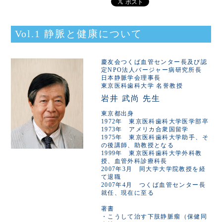
Vol.1 静脈と健康について
慶友会つくば血管センター長及び認
定NPO法人バージャー病研究所長
日本静脈学会理事長
東京医科歯科大学 名誉教授
岩井 武尚 先生
東京都出身
1972年 東京医科歯科大学医学部卒
1973年 アメリカ合衆国留学
1975年 東京医科歯科大学助手、そ
の後講師、助教授となる
1999年 東京医科歯科大学外科教
授、血管外科診療科長
2007年3月 同大学大学院教授を経
て退職
2007年4月 つくば血管センター長
就任、現在に至る
著書
・こうして治す下肢静脈瘤（保健同